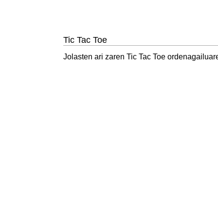
Tic Tac Toe
Jolasten ari zaren Tic Tac Toe ordenagailuar