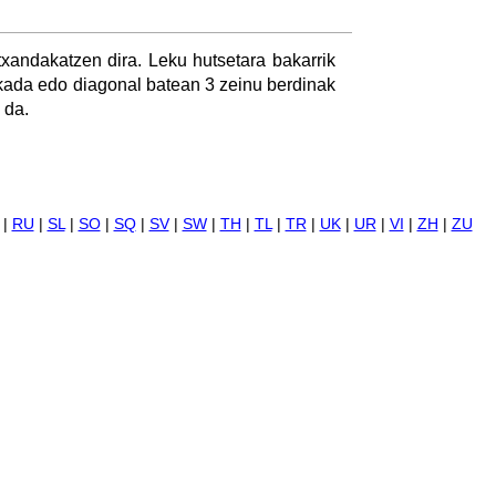
txandakatzen dira. Leku hutsetara bakarrik
nkada edo diagonal batean 3 zeinu berdinak
 da.
|
RU
|
SL
|
SO
|
SQ
|
SV
|
SW
|
TH
|
TL
|
TR
|
UK
|
UR
|
VI
|
ZH
|
ZU