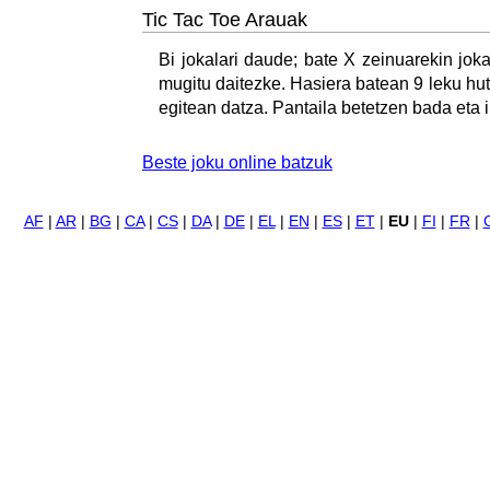
Tic Tac Toe Arauak
Bi jokalari daude; bate X zeinuarekin jok
mugitu daitezke. Hasiera batean 9 leku hu
egitean datza. Pantaila betetzen bada eta 
Beste joku online batzuk
AF
|
AR
|
BG
|
CA
|
CS
|
DA
|
DE
|
EL
|
EN
|
ES
|
ET
|
EU
|
FI
|
FR
|