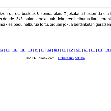
atzen du eta besteak 0 zeinuarekin. X jokalaria hasten da eta 
ts daude, 3x3 taulan lerrokatuak. Jokuaren helburua ilara, erre
inork ez badu helburua lortu, orduan jokua berdinketan geratzen
GA
|
HI
|
HR
|
HU
|
ID
|
IS
|
IT
|
JA
|
KO
|
LT
|
LV
|
MT
|
NL
|
PL
|
PT
|
RO
©2026 Jokoak.com |
Pribatasun politika