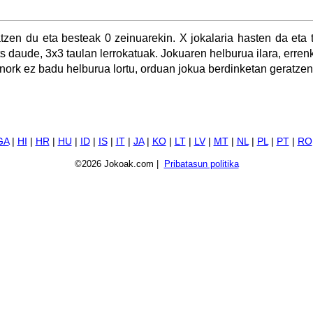
atzen du eta besteak 0 zeinuarekin. X jokalaria hasten da eta 
ts daude, 3x3 taulan lerrokatuak. Jokuaren helburua ilara, erre
inork ez badu helburua lortu, orduan jokua berdinketan geratzen
GA
|
HI
|
HR
|
HU
|
ID
|
IS
|
IT
|
JA
|
KO
|
LT
|
LV
|
MT
|
NL
|
PL
|
PT
|
RO
©2026 Jokoak.com |
Pribatasun politika