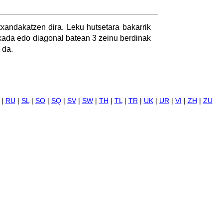
txandakatzen dira. Leku hutsetara bakarrik
nkada edo diagonal batean 3 zeinu berdinak
 da.
|
RU
|
SL
|
SO
|
SQ
|
SV
|
SW
|
TH
|
TL
|
TR
|
UK
|
UR
|
VI
|
ZH
|
ZU