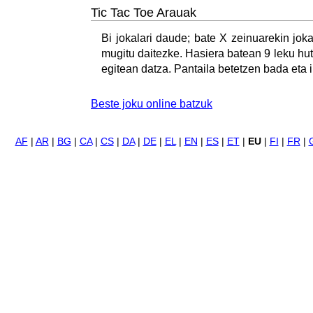
Tic Tac Toe Arauak
Bi jokalari daude; bate X zeinuarekin jok
mugitu daitezke. Hasiera batean 9 leku hu
egitean datza. Pantaila betetzen bada eta 
Beste joku online batzuk
AF
|
AR
|
BG
|
CA
|
CS
|
DA
|
DE
|
EL
|
EN
|
ES
|
ET
|
EU
|
FI
|
FR
|