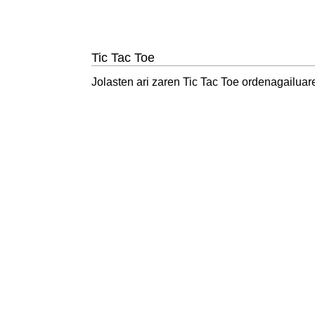
Tic Tac Toe
Jolasten ari zaren Tic Tac Toe ordenagailuar