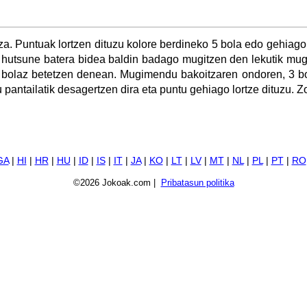
a. Puntuak lortzen dituzu kolore berdineko 5 bola edo gehiago
 hutsune batera bidea baldin badago mugitzen den lekutik mug
a bolaz betetzen denean. Mugimendu bakoitzaren ondoren, 3 b
 pantailatik desagertzen dira eta puntu gehiago lortze dituzu. Zo
GA
|
HI
|
HR
|
HU
|
ID
|
IS
|
IT
|
JA
|
KO
|
LT
|
LV
|
MT
|
NL
|
PL
|
PT
|
RO
©2026 Jokoak.com |
Pribatasun politika