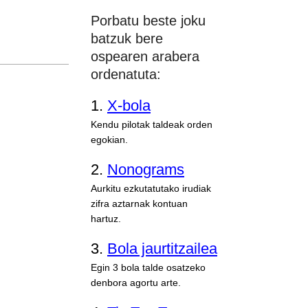
Porbatu beste joku
batzuk bere
ospearen arabera
ordenatuta:
1.
X-bola
Kendu pilotak taldeak orden
egokian.
2.
Nonograms
Aurkitu ezkutatutako irudiak
zifra aztarnak kontuan
hartuz.
3.
Bola jaurtitzailea
Egin 3 bola talde osatzeko
denbora agortu arte.