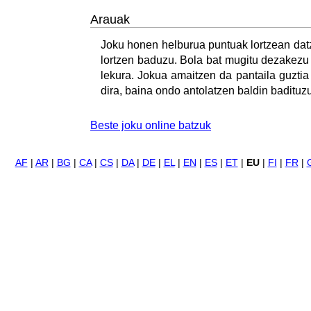
Arauak
Joku honen helburua puntuak lortzean datz
lortzen baduzu. Bola bat mugitu dezakezu
lekura. Jokua amaitzen da pantaila guzti
dira, baina ondo antolatzen baldin badituzu
Beste joku online batzuk
AF
|
AR
|
BG
|
CA
|
CS
|
DA
|
DE
|
EL
|
EN
|
ES
|
ET
|
EU
|
FI
|
FR
|