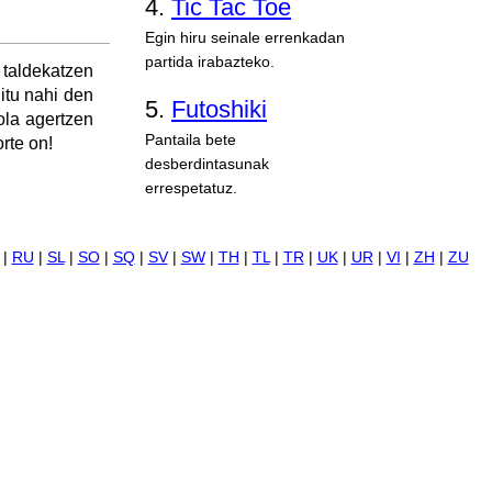
4.
Tic Tac Toe
Egin hiru seinale errenkadan
partida irabazteko.
 taldekatzen
itu nahi den
5.
Futoshiki
ola agertzen
Pantaila bete
rte on!
desberdintasunak
errespetatuz.
|
RU
|
SL
|
SO
|
SQ
|
SV
|
SW
|
TH
|
TL
|
TR
|
UK
|
UR
|
VI
|
ZH
|
ZU